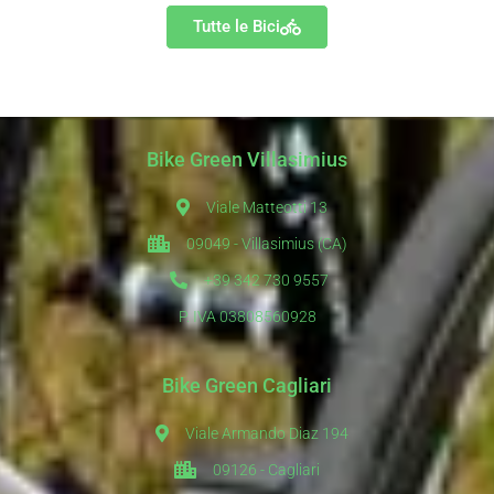
Tutte le Bici
Bike Green Villasimius
Viale Matteotti 13
09049 - Villasimius (CA)
+39 342 730 9557
P. IVA 03808560928
Bike Green Cagliari
Viale Armando Diaz 194
09126 - Cagliari