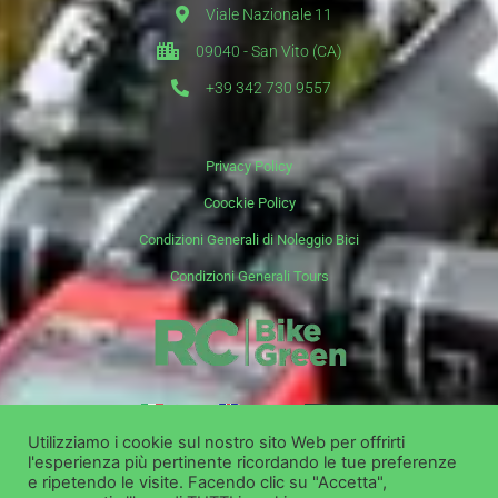
Viale Nazionale 11
09040 - San Vito (CA)
+39 342 730 9557
Privacy Policy
Coockie Policy
Condizioni Generali di Noleggio Bici
Condizioni Generali Tours
it
en
de
Utilizziamo i cookie sul nostro sito Web per offrirti
l'esperienza più pertinente ricordando le tue preferenze
Copyright ©
Bike Green Group Srl- Noleggio Vendita Escursioni
e ripetendo le visite. Facendo clic su "Accetta",