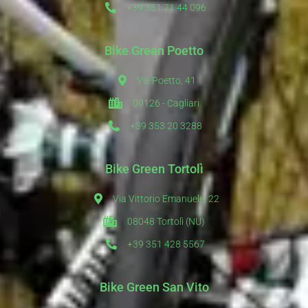
+39 351 71 44 096
Bike Green Poetto
Vle Poetto, 41
09126 - Cagliari
+39 353 20 3288
Bike Green Tortolì
Via Vittorio Emanuele, 22
08048 Tortolì (NU)
+39 351 428 5567
Bike Green San Vito