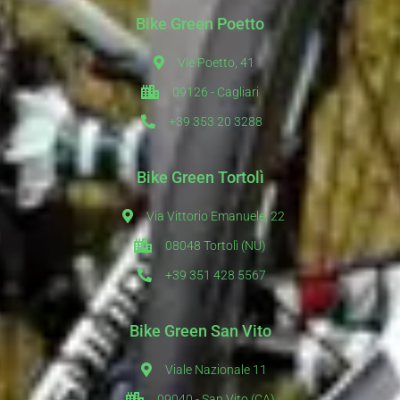
Bike Green Poetto
Vle Poetto, 41
09126 - Cagliari
+39 353 20 3288
Bike Green Tortolì
Via Vittorio Emanuele, 22
08048 Tortolì (NU)
+39 351 428 5567
Bike Green San Vito
Viale Nazionale 11
09040 - San Vito (CA)