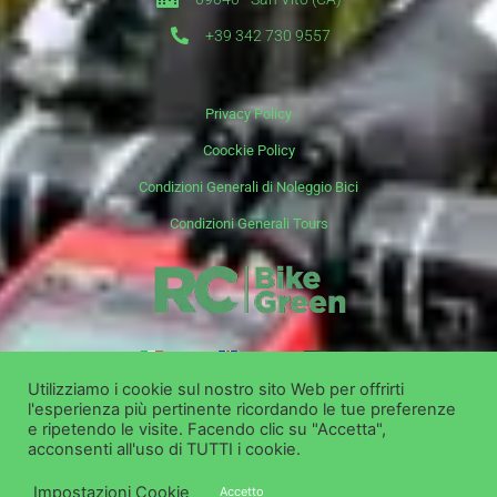
+39 342 730 9557
Privacy Policy
Coockie Policy
Condizioni Generali di Noleggio Bici
Condizioni Generali Tours
it
en
de
Utilizziamo i cookie sul nostro sito Web per offrirti
l'esperienza più pertinente ricordando le tue preferenze
Copyright ©
Bike Green Group Srl- Noleggio Vendita Escursioni
e ripetendo le visite. Facendo clic su "Accetta",
acconsenti all'uso di TUTTI i cookie.
Impostazioni Cookie
Accetto