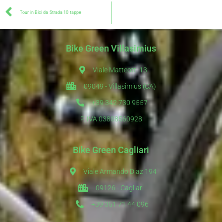
Tour in Bici da Strada 10 tappe
Bike Green Villasimius
Viale Matteotti 13
09049 - Villasimius (CA)
+39 342 730 9557
P. IVA 03808560928
Bike Green Cagliari
Viale Armando Diaz 194
09126 - Cagliari
+39 351 71 44 096