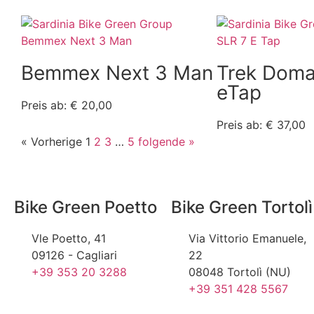
Bemmex Next 3 Man
Trek Doma
eTap
Preis ab: € 20,00
Preis ab: € 37,00
« Vorherige
1
2
3
…
5
folgende »
Bike Green Poetto
Bike Green Tortolì
Vle Poetto, 41
Via Vittorio Emanuele,
09126 - Cagliari
22
+39 353 20 3288
08048 Tortolì (NU)
+39 351 428 5567