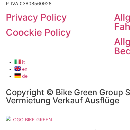
P. IVA 03808560928
Privacy Policy
All
Fah
Coockie Policy
All
Bed
it
en
de
Copyright ©
Bike Green Group Sr
Vermietung Verkauf Ausflüge