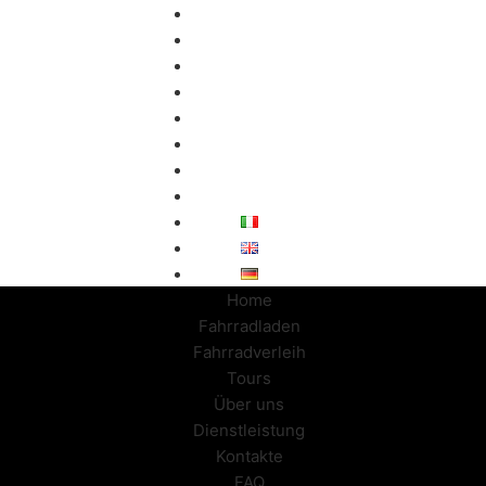
Home
Fahrradladen
Fahrradverleih
Tours
Über uns
Dienstleistung
Kontakte
FAQ
Home
Fahrradladen
Fahrradverleih
Tours
Über uns
Dienstleistung
Kontakte
FAQ