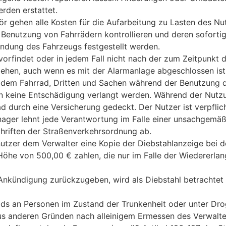
rden erstattet.
r gehen alle Kosten für die Aufarbeitung zu Lasten des Nu
 Benutzung von Fahrrädern kontrollieren und deren sofort
dung des Fahrzeugs festgestellt werden.
 vorfindet oder in jedem Fall nicht nach der zum Zeitpunkt
iehen, auch wenn es mit der Alarmanlage abgeschlossen ist
m, dem Fahrrad, Dritten und Sachen während der Benutzung
n keine Entschädigung verlangt werden. Während der Nutzu
d durch eine Versicherung gedeckt. Der Nutzer ist verpflich
nager lehnt jede Verantwortung im Falle einer unsachgem
hriften der Straßenverkehrsordnung ab.
nutzer dem Verwalter eine Kopie der Diebstahlanzeige bei 
Höhe von 500,00 € zahlen, die nur im Falle der Wiedererlan
Ankündigung zurückzugeben, wird als Diebstahl betrachtet
ads an Personen im Zustand der Trunkenheit oder unter Dro
s anderen Gründen nach alleinigem Ermessen des Verwalte