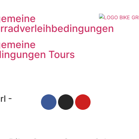
gemeine
rradverleihbedingungen
gemeine
ingungen Tours
l -