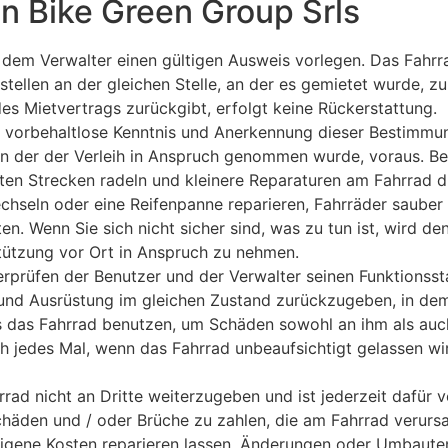
 Bike Green Group Srls
 dem Verwalter einen gültigen Ausweis vorlegen. Das Fahr
hstellen an der gleichen Stelle, an der es gemietet wurde,
des Mietvertrags zurückgibt, erfolgt keine Rückerstattung.
e vorbehaltlose Kenntnis und Anerkennung dieser Bestimmung
 in der der Verleih in Anspruch genommen wurde, voraus. Be
lten Strecken radeln und kleinere Reparaturen am Fahrrad 
chseln oder eine Reifenpanne reparieren, Fahrräder sauber
en. Wenn Sie sich nicht sicher sind, was zu tun ist, wird d
tützung vor Ort in Anspruch zu nehmen.
prüfen der Benutzer und der Verwalter seinen Funktionsstat
und Ausrüstung im gleichen Zustand zurückzugeben, in dem 
ss das Fahrrad benutzen, um Schäden sowohl an ihm als auc
h jedes Mal, wenn das Fahrrad unbeaufsichtigt gelassen wir
rrad nicht an Dritte weiterzugeben und ist jederzeit dafür v
chäden und / oder Brüche zu zahlen, die am Fahrrad verursa
eigene Kosten reparieren lassen. Änderungen oder Umbauten