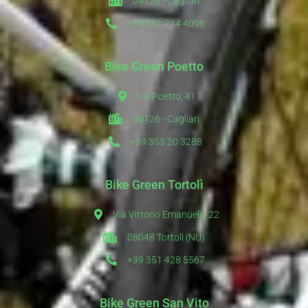
09126 - Cagliari
+39 351 714 4096
Bike Green Poetto
Vle Poetto, 41
09126 - Cagliari
+39 353 20 3288
Bike Green Tortolì
Via Vittorio Emanuele, 22
08048 Tortolì (NU)
+39 351 428 5567
Bike Green San Vito