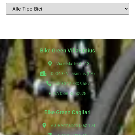
Bike Green Villasimius
Viale Matteotti 13
09049 - Villasimius (CA)
+39 342 730 9557
P. IVA 03808560928
Bike Green Cagliari
Viale Armando Diaz 194