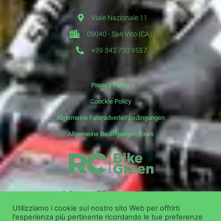
Viale Nazionale 11
09040 - San Vito (CA)
+39 342 730 9557
Privacy Policy
Coockie Policy
Allgemeine Fahrradverleihbedingungen
Allgemeine Bedingungen Tours
it
en
de
Utilizziamo i cookie sul nostro sito Web per offrirti
l'esperienza più pertinente ricordando le tue preferenze