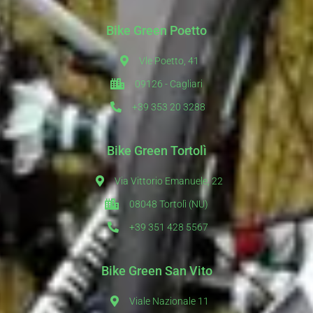
Bike Green Poetto
Vle Poetto, 41
09126 - Cagliari
+39 353 20 3288
Bike Green Tortolì
Via Vittorio Emanuele, 22
08048 Tortolì (NU)
+39 351 428 5567
Bike Green San Vito
Viale Nazionale 11