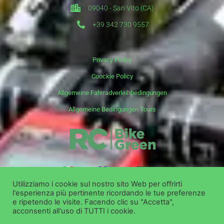
09040 - San Vito (CA)
+39 342 730 9557
Privacy Policy
Coockie Policy
Allgemeine Fahrradverleihbedingungen
Allgemeine Bedingungen Tours
it
en
de
Utilizziamo i cookie sul nostro sito Web per offrirti
l'esperienza più pertinente ricordando le tue preferenze
Copyright ©
Bike Green Group Srl - Vermietung Verkauf Ausflüge
e ripetendo le visite. Facendo clic su "Accetta",
acconsenti all'uso di TUTTI i cookie.