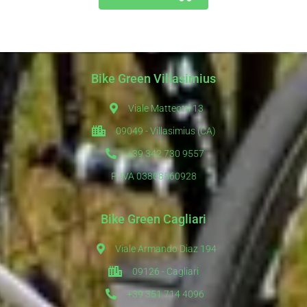
Bike Green Villasimius
Viale Matteotti 13
09049 - Villasimius (CA)
+39 342 730 9557
P. IVA 03808560928
Bike Green Cagliari
Viale Armando Diaz 194
09126 - Cagliari
+39 351 714 4096