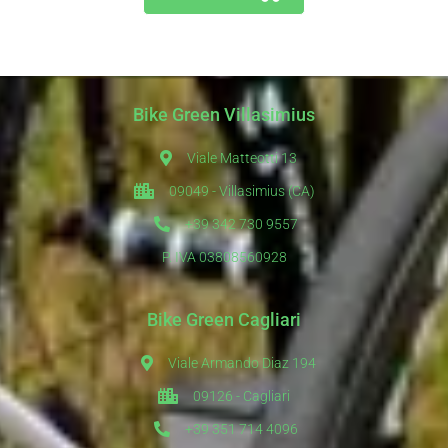
Bike Green Villasimius
Viale Matteotti 13
09049 - Villasimius (CA)
+39 342 730 9557
P. IVA 03808560928
Bike Green Cagliari
Viale Armando Diaz 194
09126 - Cagliari
+39 351 714 4096