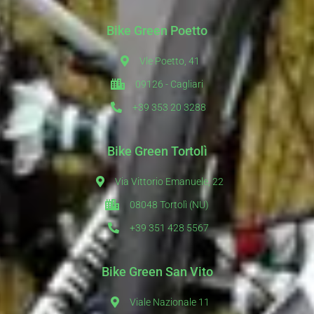
Bike Green Poetto
Vle Poetto, 41
09126 - Cagliari
+39 353 20 3288
Bike Green Tortolì
Via Vittorio Emanuele, 22
08048 Tortolì (NU)
+39 351 428 5567
Bike Green San Vito
Viale Nazionale 11