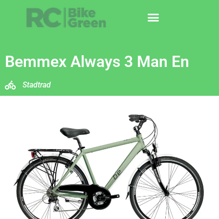
Bemmex Always 3 Man En
Stadtrad