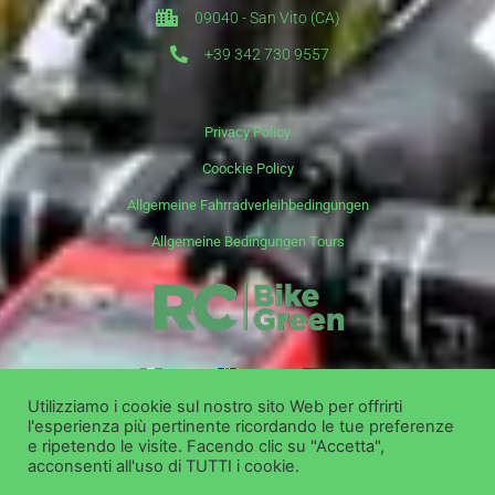
09040 - San Vito (CA)
+39 342 730 9557
Privacy Policy
Coockie Policy
Allgemeine Fahrradverleihbedingungen
Allgemeine Bedingungen Tours
it
en
de
Utilizziamo i cookie sul nostro sito Web per offrirti
l'esperienza più pertinente ricordando le tue preferenze
Copyright ©
Bike Green Group Srl - Vermietung Verkauf Ausflüge
e ripetendo le visite. Facendo clic su "Accetta",
acconsenti all'uso di TUTTI i cookie.